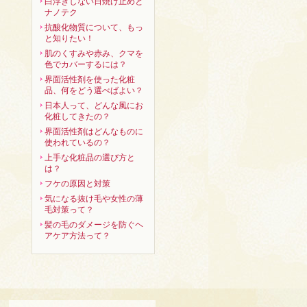
白浮きしない日焼け止めと
ナノテク
抗酸化物質について、もっ
と知りたい！
肌のくすみや赤み、クマを
色でカバーするには？
界面活性剤を使った化粧
品、何をどう選べばよい？
日本人って、どんな風にお
化粧してきたの？
界面活性剤はどんなものに
使われているの？
上手な化粧品の選び方と
は？
フケの原因と対策
気になる抜け毛や女性の薄
毛対策って？
髪の毛のダメージを防ぐヘ
アケア方法って？