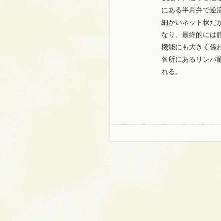
にある半月弁で逆
細かいネット状だ
なり、最終的には
機能にも大きく係
各所にあるリンパ
れる。