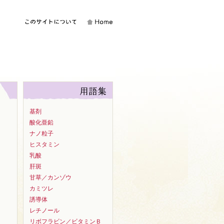
基剤
酸化亜鉛
ナノ粒子
ヒスタミン
乳酸
肝斑
甘草／カンゾウ
カミツレ
誘導体
レチノール
リボフラビン／ビタミンＢ