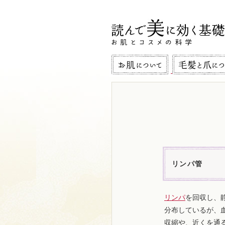
リンパ管
リンパ
を回収し、
分布しているが、
収縮や、近くを通