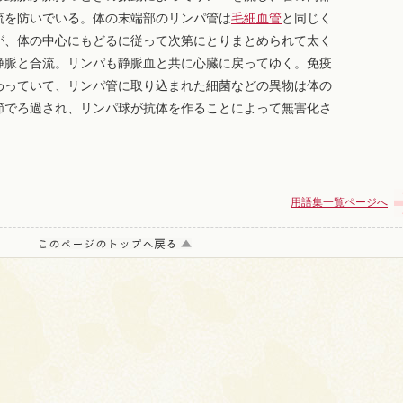
流を防いでいる。体の末端部のリンパ管は
毛細血管
と同じく
が、体の中心にもどるに従って次第にとりまとめられて太く
静脈と合流。リンパも静脈血と共に心臓に戻ってゆく。免疫
わっていて、リンパ管に取り込まれた細菌などの異物は体の
節でろ過され、リンパ球が抗体を作ることによって無害化さ
用語集一覧ページへ