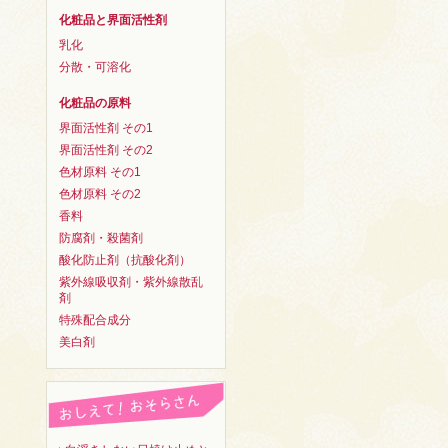
化粧品と界面活性剤
乳化
分散・可溶化
化粧品の原料
界面活性剤 その1
界面活性剤 その2
色材原料 その1
色材原料 その2
香料
防腐剤・殺菌剤
酸化防止剤（抗酸化剤）
紫外線吸収剤・紫外線散乱
剤
特殊配合成分
美白剤