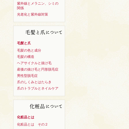
紫外線とメラニン、シミの
関係
光老化と紫外線対策
毛髪と爪
毛髪の色と成分
毛髪の構造
ヘアサイクルと抜け毛
産後の抜け毛と円形脱毛症
男性型脱毛症
爪のしくみとはたらき
爪のトラブルとネイルケア
化粧品とは
化粧品とは その２