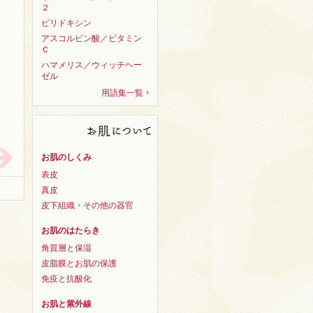
２
ピリドキシン
アスコルビン酸／ビタミン
Ｃ
ハマメリス／ウィッチヘー
ゼル
用語集一覧
お肌のしくみ
表皮
真皮
皮下組織・その他の器官
お肌のはたらき
角質層と保湿
皮脂膜とお肌の保護
免疫と抗酸化
お肌と紫外線