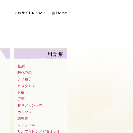
基剤
酸化亜鉛
ナノ粒子
ヒスタミン
乳酸
肝斑
甘草／カンゾウ
カミツレ
誘導体
レチノール
リボフラビン／ビタミンＢ