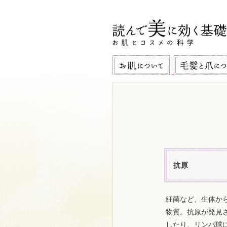
抗原
細菌など、生体か
物質。抗原が発見
したり、リンパ球