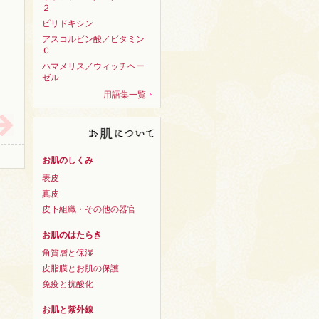
２
ピリドキシン
アスコルビン酸／ビタミン
Ｃ
ハマメリス／ウィッチヘー
ゼル
用語集一覧
お肌のしくみ
表皮
真皮
皮下組織・その他の器官
お肌のはたらき
角質層と保湿
皮脂膜とお肌の保護
免疫と抗酸化
お肌と紫外線