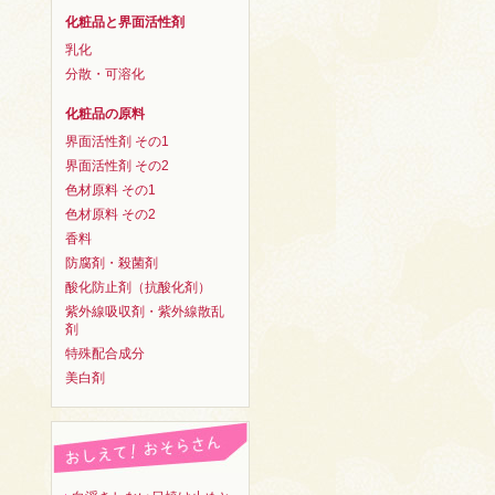
化粧品と界面活性剤
乳化
分散・可溶化
化粧品の原料
界面活性剤 その1
界面活性剤 その2
色材原料 その1
色材原料 その2
香料
防腐剤・殺菌剤
酸化防止剤（抗酸化剤）
紫外線吸収剤・紫外線散乱
剤
特殊配合成分
美白剤