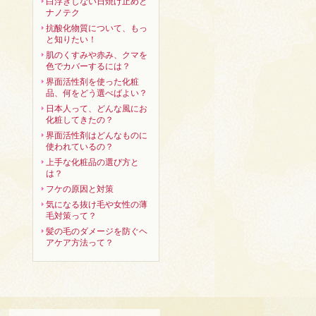
白浮きしない日焼け止めと
ナノテク
抗酸化物質について、もっ
と知りたい！
肌のくすみや赤み、クマを
色でカバーするには？
界面活性剤を使った化粧
品、何をどう選べばよい？
日本人って、どんな風にお
化粧してきたの？
界面活性剤はどんなものに
使われているの？
上手な化粧品の選び方と
は？
フケの原因と対策
気になる抜け毛や女性の薄
毛対策って？
髪の毛のダメージを防ぐヘ
アケア方法って？