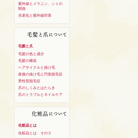
紫外線とメラニン、シミの
関係
光老化と紫外線対策
毛髪と爪
毛髪の色と成分
毛髪の構造
ヘアサイクルと抜け毛
産後の抜け毛と円形脱毛症
男性型脱毛症
爪のしくみとはたらき
爪のトラブルとネイルケア
化粧品とは
化粧品とは その２