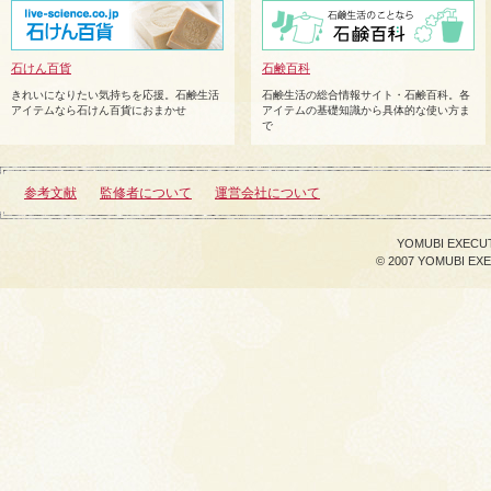
石けん百貨
石鹸百科
きれいになりたい気持ちを応援。石鹸生活
石鹸生活の総合情報サイト・石鹸百科。各
アイテムなら石けん百貨におまかせ
アイテムの基礎知識から具体的な使い方ま
で
参考文献
監修者について
運営会社について
YOMUBI EXECU
© 2007 YOMUBI EX