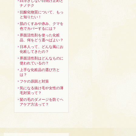
白浮きしない日焼け止めと
ナノテク
抗酸化物質について、もっ
と知りたい！
肌のくすみや赤み、クマを
色でカバーするには？
界面活性剤を使った化粧
品、何をどう選べばよい？
日本人って、どんな風にお
化粧してきたの？
界面活性剤はどんなものに
使われているの？
上手な化粧品の選び方と
は？
フケの原因と対策
気になる抜け毛や女性の薄
毛対策って？
髪の毛のダメージを防ぐヘ
アケア方法って？