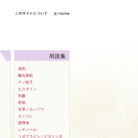
基剤
酸化亜鉛
ナノ粒子
ヒスタミン
乳酸
肝斑
甘草／カンゾウ
カミツレ
誘導体
レチノール
リボフラビン／ビタミンＢ