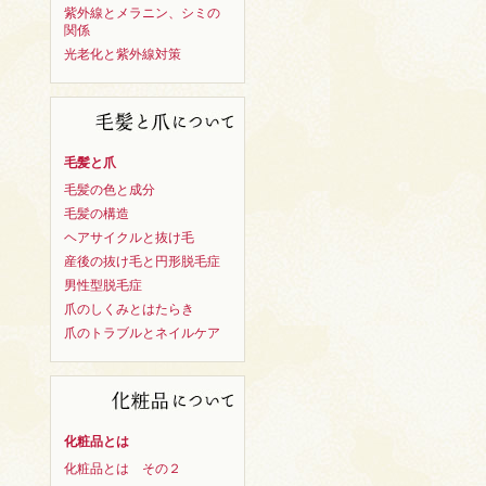
紫外線とメラニン、シミの
関係
光老化と紫外線対策
毛髪と爪
毛髪の色と成分
毛髪の構造
ヘアサイクルと抜け毛
産後の抜け毛と円形脱毛症
男性型脱毛症
爪のしくみとはたらき
爪のトラブルとネイルケア
化粧品とは
化粧品とは その２