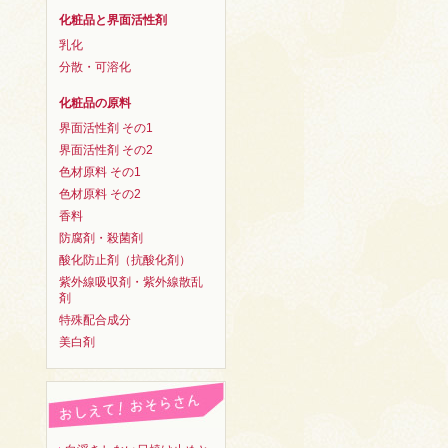
化粧品と界面活性剤
乳化
分散・可溶化
化粧品の原料
界面活性剤 その1
界面活性剤 その2
色材原料 その1
色材原料 その2
香料
防腐剤・殺菌剤
酸化防止剤（抗酸化剤）
紫外線吸収剤・紫外線散乱
剤
特殊配合成分
美白剤