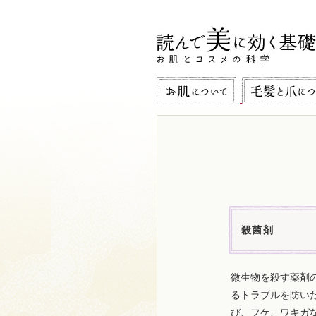
殺菌剤
微生物を殺す薬剤
るトラブルを防い
び、フケ、ワキガ