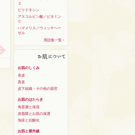
２
ピリドキシン
アスコルビン酸／ビタミン
Ｃ
ハマメリス／ウィッチヘー
ゼル
用語集一覧
お肌のしくみ
表皮
真皮
皮下組織・その他の器官
お肌のはたらき
角質層と保湿
皮脂膜とお肌の保護
免疫と抗酸化
お肌と紫外線